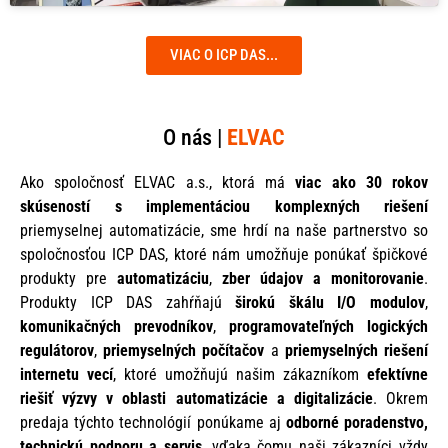
VIAC O ICP DAS...
O nás |
ELVAC
Ako spoločnosť ELVAC a.s., ktorá má
viac ako 30 rokov
skúseností s implementáciou komplexných riešení
priemyselnej automatizácie, sme hrdí na naše partnerstvo so
spoločnosťou ICP DAS, ktoré nám umožňuje ponúkať špičkové
produkty pre
automatizáciu
,
zber údajov a monitorovanie
.
Produkty ICP DAS zahŕňajú
širokú škálu I/O modulov
,
komunikačných prevodníkov
,
programovateľných logických
regulátorov
,
priemyselných počítačov
a
priemyselných riešení
internetu vecí
, ktoré umožňujú našim zákazníkom
efektívne
riešiť výzvy v oblasti automatizácie a digitalizácie
. Okrem
predaja týchto technológií ponúkame aj
odborné poradenstvo,
technickú podporu a servis
, vďaka čomu naši zákazníci vždy