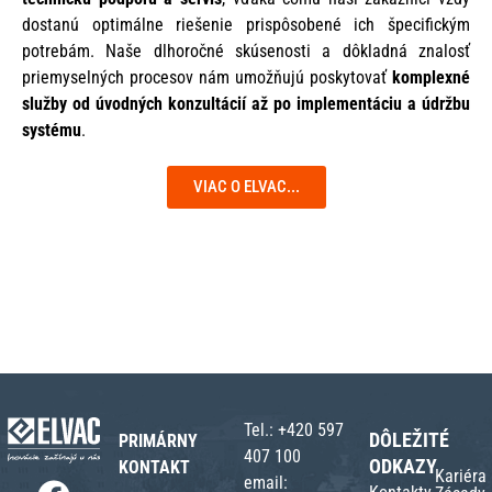
dostanú optimálne riešenie prispôsobené ich špecifickým
potrebám. Naše dlhoročné skúsenosti a dôkladná znalosť
priemyselných procesov nám umožňujú poskytovať
komplexné
služby od úvodných konzultácií až po implementáciu a údržbu
systému
.
VIAC O ELVAC...
Tel.:
+420 597
DÔLEŽITÉ
PRIMÁRNY
407 100
ODKAZY
KONTAKT
Kariéra
email: