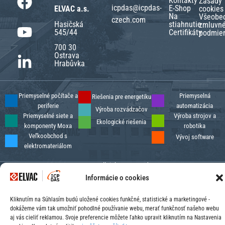
Kontakty
Zásady
icpdas@icpdas-
E-Shop
ELVAC a.s.
cookies
Na
Všeobe
czech.com
Hasičská
stiahnutie
zmluvn
545/44
Certifikáty
podmie
700 30
Ostrava
Hrabůvka
Priemyselné počítače a
Priemyselná
Riešenia pre energetiku
periferie
automatizácia
Výroba rozvádzačov
Priemyselné siete a
Výroba strojov a
Ekologické riešenia
komponenty Moxa
robotika
Veľkoobchod s
Vývoj software
elektromateriálom
© 2026. All rights reserved.
Design:
ELVAC SOLUTIONS
Informácie o cookies
Kliknutím na Súhlasím budú uložené cookies funkčné, statistické a marketingové -
dokážeme vám tak umožniť pohodlné používanie webu, merať funkčnosť našeho webu
aj vás cieliť reklamou. Svoje preferencie môžete ľahko upravit kliknutím na Nastavenia