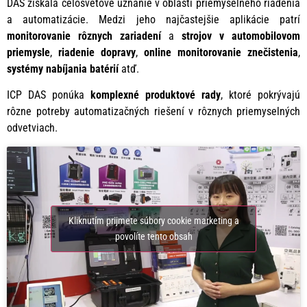
DAS získala celosvetové uznanie v oblasti priemyselného riadenia
a automatizácie. Medzi jeho najčastejšie aplikácie patrí
monitorovanie rôznych zariadení
a
strojov v automobilovom
priemysle
,
riadenie dopravy
,
online monitorovanie znečistenia
,
systémy nabíjania batérií
atď.
ICP DAS ponúka
komplexné produktové rady
, ktoré pokrývajú
rôzne potreby automatizačných riešení v rôznych priemyselných
odvetviach.
Kliknutím prijmete súbory cookie marketing a
povolíte tento obsah