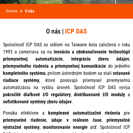
Domov
O nás
O nás |
ICP DAS
Spoločnosť ICP DAS so sídlom na Taiwane bola založená v roku
1993 a zameriava sa na
inováciu a zdokonaľovanie technológií
priemyselnej automatizácie
,
integráciu zberu údajov
,
priemyselného riadenia a priemyselnej komunikácie
do jedného
kompletného systému
, pričom ústredným bodom sa stali
vstavané
riadiace systémy
, ktoré posúvajú priemysel priemyselnú
automatizáciu na vyššiu úroveň. Spoločnosť ICP DAS vyvíja
pokročilé diaľkové I/O regulátory
,
distribuované I/O moduly
a
sofistikované systémy zberu údajov
.
Ponúka efektívne a
komplexné automatizačné riešenia
pre
priemyselné riadenie
,
údaje v reálnom čase
,
priemyselné
výstražné systémy
,
monitorovanie energie
atď. Spoločnosť ICP