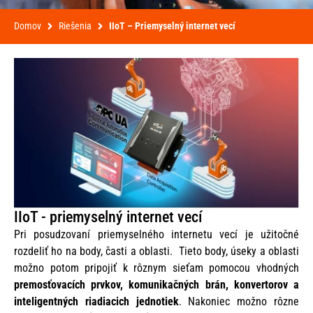
Domov
Riešenia
IIoT – Priemyselný internet vecí
IIoT - priemyselný internet vecí
Pri posudzovaní priemyselného internetu vecí je užitočné
rozdeliť ho na body, časti a oblasti. Tieto body, úseky a oblasti
možno potom pripojiť k rôznym sieťam pomocou vhodných
premosťovacích prvkov, komunikačných brán, konvertorov a
inteligentných riadiacich jednotiek
. Nakoniec možno rôzne