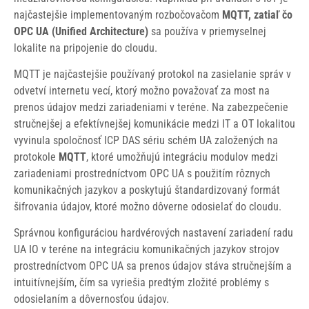
najčastejšie implementovaným rozbočovačom
MQTT, zatiaľ čo
OPC UA (Unified Architecture)
sa používa v priemyselnej
lokalite na pripojenie do cloudu.
MQTT je najčastejšie používaný protokol na zasielanie správ v
odvetví internetu vecí, ktorý možno považovať za most na
prenos údajov medzi zariadeniami v teréne. Na zabezpečenie
stručnejšej a efektívnejšej komunikácie medzi IT a OT lokalitou
vyvinula spoločnosť ICP DAS sériu schém UA založených na
protokole
MQTT
, ktoré umožňujú integráciu modulov medzi
zariadeniami prostredníctvom OPC UA s použitím rôznych
komunikačných jazykov a poskytujú štandardizovaný formát
šifrovania údajov, ktoré možno dôverne odosielať do cloudu.
Správnou konfiguráciou hardvérových nastavení zariadení radu
UA IO v teréne na integráciu komunikačných jazykov strojov
prostredníctvom OPC UA sa prenos údajov stáva stručnejším a
intuitívnejším, čím sa vyriešia predtým zložité problémy s
odosielaním a dôvernosťou údajov.