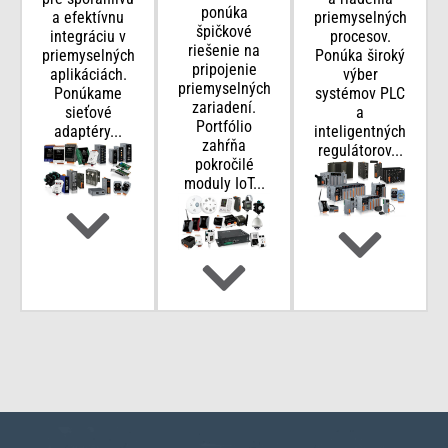
ponúka
a efektívnu
priemyselných
špičkové
integráciu v
procesov.
riešenie na
priemyselných
Ponúka široký
pripojenie
aplikáciách.
výber
priemyselných
Ponúkame
systémov PLC
zariadení.
sieťové
a
Portfólio
adaptéry...
inteligentných
zahŕňa
regulátorov...
pokročilé
moduly IoT...