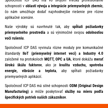
Spoločnosť ICP DAS má vo svojom vrecku profesionálne
schopnosti v
oblasti vývoja a integrácie priemyselných zberníc
,
čo nám umožňuje dodať najvhodnejšie riešenie pre rôzne
aplikačné scenáre.
Naše výrobky sú navrhnuté tak, aby
spĺňali požiadavky
priemyselného prostredia
a sú výnimočné svojou
odolnosťou
voči rušeniu
.
Spoločnosť ICP DAS vyvinula rôzne moduly pre komunikačné
štandardy
IIoT (priemyselný internet vecí)
a Industry 4.0
založené na protokoloch
MQTT, OPC a UA
, ktoré dokážu
merať
širokú škálu faktorov
, ako je
kvalita vzduchu, spotreba
energie, vibrácie a teplota
, aby spĺňali požiadavky
priemyselných aplikácií.
Spoločnosť ICP DAS má silné schopnosti
ODM (Original Design
Manufacturing)
a môže poskytovať
služby na mieru podľa
špecifických potrieb našich zákazníkov
.