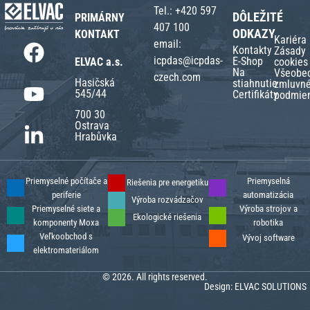
Tel.:
+420 597
DÔLEŽITÉ
PRIMÁRNY
407 100
ODKAZY
KONTAKT
Kariéra
email:
Kontakty
Zásady
icpdas@icpdas-
E-Shop
ELVAC a.s.
cookies
Na
Všeobe
czech.com
Hasičská
stiahnutie
zmluvn
545/44
Certifikáty
podmie
700 30
Ostrava
Hrabůvka
Priemyselné počítače a
Priemyselná
Riešenia pre energetiku
periferie
automatizácia
Výroba rozvádzačov
Priemyselné siete a
Výroba strojov a
Ekologické riešenia
komponenty Moxa
robotika
Veľkoobchod s
Vývoj software
elektromateriálom
© 2026. All rights reserved.
Design:
ELVAC SOLUTIONS