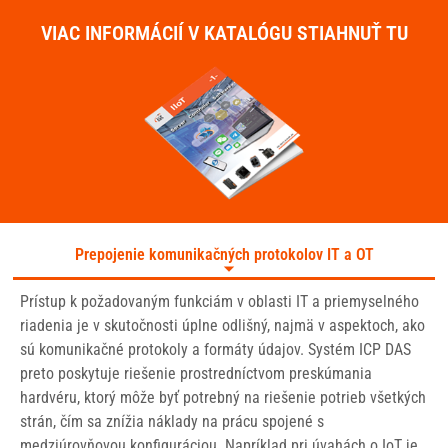
VIAC INFORMÁCIÍ V KATALÓGU STIAHNUŤ TU
Prepojenie komunikačných protokolov IT a OT
Prístup k požadovaným funkciám v oblasti IT a priemyselného
riadenia je v skutočnosti úplne odlišný, najmä v aspektoch, ako
sú komunikačné protokoly a formáty údajov. Systém ICP DAS
preto poskytuje riešenie prostredníctvom preskúmania
hardvéru, ktorý môže byť potrebný na riešenie potrieb všetkých
strán, čím sa znížia náklady na prácu spojené s
medziúrovňovou konfiguráciou. Napríklad pri úvahách o IoT je