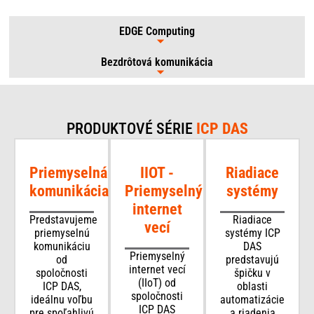
EDGE Computing
Bezdrôtová komunikácia
PRODUKTOVÉ SÉRIE
ICP DAS
Priemyselná
IIOT -
Riadiace
komunikácia
Priemyselný
systémy
internet
Predstavujeme
Riadiace
vecí
priemyselnú
systémy ICP
komunikáciu
DAS
Priemyselný
od
predstavujú
internet vecí
spoločnosti
špičku v
(IIoT) od
ICP DAS,
oblasti
spoločnosti
ideálnu voľbu
automatizácie
ICP DAS
pre spoľahlivú
a riadenia