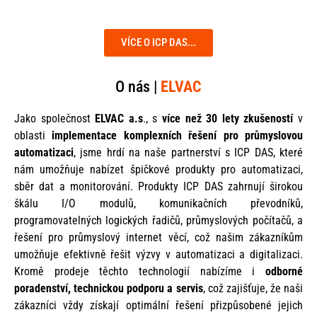
VÍCE O ICP DAS...
O nás |
ELVAC
Jako společnost
ELVAC a.s
., s
více než 30 lety zkušeností
v
oblasti
implementace komplexních řešení pro průmyslovou
automatizaci
, jsme hrdí na naše partnerství s ICP DAS, které
nám umožňuje nabízet špičkové produkty pro automatizaci,
sběr dat a monitorování. Produkty ICP DAS zahrnují širokou
škálu I/O modulů, komunikačních převodníků,
programovatelných logických řadičů, průmyslových počítačů, a
řešení pro průmyslový internet věcí, což našim zákazníkům
umožňuje efektivně řešit výzvy v automatizaci a digitalizaci.
Kromě prodeje těchto technologií nabízíme i
odborné
poradenství, technickou podporu a servis
, což zajišťuje, že naši
zákazníci vždy získají optimální řešení přizpůsobené jejich