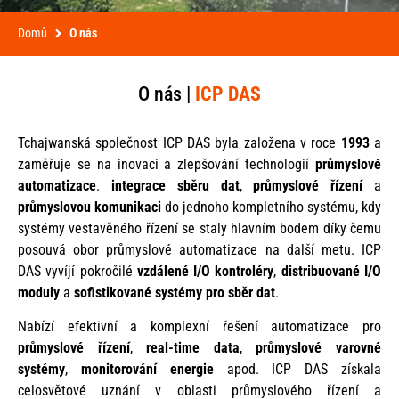
Domů
O nás
O nás |
ICP DAS
Tchajwanská společnost ICP DAS byla založena v roce
1993
a
zaměřuje se na inovaci a zlepšování technologií
průmyslové
automatizace
.
integrace sběru dat
,
průmyslové řízení
a
průmyslovou
komunikaci
do jednoho kompletního systému, kdy
systémy vestavěného řízení se staly hlavním bodem díky čemu
posouvá obor průmyslové automatizace na další metu. ICP
DAS vyvíjí pokročilé
vzdálené I/O kontroléry
,
distribuované I/O
moduly
a
sofistikované systémy pro sběr dat
.
Nabízí efektivní a komplexní řešení automatizace pro
průmyslové řízení
,
real-time data
,
průmyslové varovné
systémy
,
monitorování energie
apod. ICP DAS získala
celosvětové uznání v oblasti průmyslového řízení a