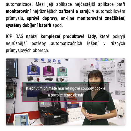
automatizace. Mezi její aplikace nejčastější aplikace patří
monitorování
nejrůznějších
zařízení a strojů
v automobilovém
průmyslu,
správě dopravy
,
on-line monitorování znečištění
,
systémy dobíjení baterií
apod.
ICP DAS nabízí
komplexní produktové řady
, které pokryjí
nejrůznější potřeby automatizačních řešení v různých
průmyslových oborech.
Klepnutím přijměte marketingové soubory cookie
a povolte tento obsah