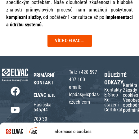
specifickým potřebám. Naše dlouholeté zkušenosti a hluboké
znalosti průmyslových procesů nám umožňují poskytnout
komplexní služby
, od počáteční konzultace až po
implementaci
a údržbu systémů.
VÍCE O ELVAC...
Tel.:
+420 597
DŮLEŽITÉ
PRIMÁRNÍ
407 100
ODKAZY
KONTAKT
Kariéra
email:
Kontakty
Zásady
icpdas@icpdas-
E-Shop
ELVAC a.s.
cookies
Ke
Všeobe
czech.com
Hasičská
stažení
obchodn
545/44
Certifikáty
podmín
700 30
Ostrava
Hrabůvka
Informace o cookies