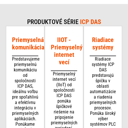
PRODUKTOVÉ SÉRIE
ICP DAS
Priemyselná
IIOT -
Riadiace
komunikácia
Priemyselný
systémy
internet
Predstavujeme
Riadiace
vecí
priemyselnú
systémy ICP
komunikáciu
DAS
Priemyselný
od
predstavujú
internet vecí
spoločnosti
špičku v
(IIoT) od
ICP DAS,
oblasti
spoločnosti
ideálnu voľbu
automatizácie
ICP DAS
pre spoľahlivú
a riadenia
ponúka
a efektívnu
priemyselných
špičkové
integráciu v
procesov.
riešenie na
priemyselných
Ponúka široký
pripojenie
aplikáciách.
výber
priemyselných
Ponúkame
systémov PLC