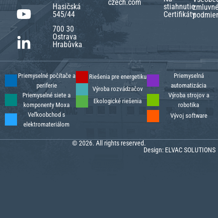
czech.com
Hasičská
stiahnutie
zmluvn
545/44
Certifikáty
podmie
700 30
Ostrava
Hrabůvka
Priemyselné počítače a
Priemyselná
Riešenia pre energetiku
periferie
automatizácia
Výroba rozvádzačov
Priemyselné siete a
Výroba strojov a
Ekologické riešenia
komponenty Moxa
robotika
Veľkoobchod s
Vývoj software
elektromateriálom
© 2026. All rights reserved.
Design:
ELVAC SOLUTIONS