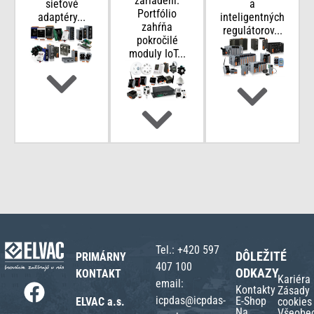
zariadení.
sieťové
a
Portfólio
adaptéry...
inteligentných
zahŕňa
regulátorov...
pokročilé
moduly IoT...
Tel.:
+420 597
DÔLEŽITÉ
PRIMÁRNY
407 100
ODKAZY
KONTAKT
Kariéra
email:
Kontakty
Zásady
icpdas@icpdas-
E-Shop
ELVAC a.s.
cookies
Na
Všeobe