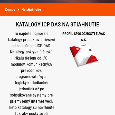
Domov
Na stiahnutie
KATALOGY ICP DAS NA STIAHNUTIE
Tu nájdete najnovšie
PROFIL SPOLOČNOSTI ELVAC
katalógy produktov a riešení
A.S.
od spoločnosti ICP DAS.
Katalógy pokrývajú širokú
škálu riešení od I/O
modulov, komunikačných
prevodníkov,
programovateľných
logických riadiacich
jednotiek až po
sofistikované systémy pre
priemyselný internet vecí.
Tieto katalógy sú navrhnuté
tak, aby poskytovali