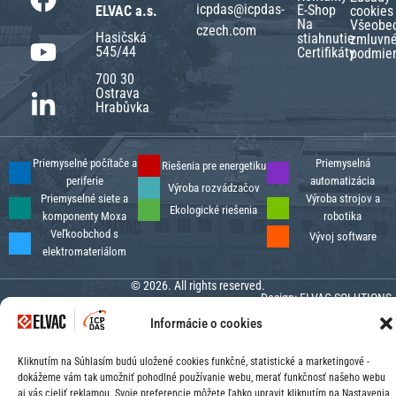
icpdas@icpdas-
E-Shop
ELVAC a.s.
cookies
Na
Všeobe
czech.com
Hasičská
stiahnutie
zmluvn
545/44
Certifikáty
podmie
700 30
Ostrava
Hrabůvka
Priemyselné počítače a
Priemyselná
Riešenia pre energetiku
periferie
automatizácia
Výroba rozvádzačov
Priemyselné siete a
Výroba strojov a
Ekologické riešenia
komponenty Moxa
robotika
Veľkoobchod s
Vývoj software
elektromateriálom
© 2026. All rights reserved.
Design:
ELVAC SOLUTIONS
Informácie o cookies
Kliknutím na Súhlasím budú uložené cookies funkčné, statistické a marketingové -
dokážeme vám tak umožniť pohodlné používanie webu, merať funkčnosť našeho webu
aj vás cieliť reklamou. Svoje preferencie môžete ľahko upravit kliknutím na Nastavenia