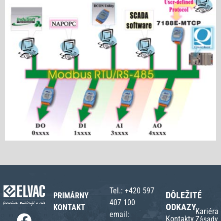
Tel.:
+420 597
DÔLEŽITÉ
PRIMÁRNY
407 100
ODKAZY
KONTAKT
Kariéra
email:
Kontakty
Zásady