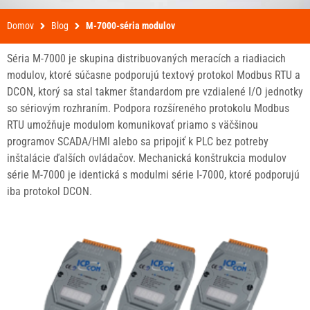
Domov
Blog
M-7000-séria modulov
Séria M-7000 je skupina distribuovaných meracích a riadiacich
modulov, ktoré súčasne podporujú textový protokol Modbus RTU a
DCON, ktorý sa stal takmer štandardom pre vzdialené I/O jednotky
so sériovým rozhraním. Podpora rozšíreného protokolu Modbus
RTU umožňuje modulom komunikovať priamo s väčšinou
programov SCADA/HMI alebo sa pripojiť k PLC bez potreby
inštalácie ďalších ovládačov. Mechanická konštrukcia modulov
série M-7000 je identická s modulmi série I-7000, ktoré podporujú
iba protokol DCON.