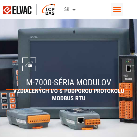
CS
SK
EN
M-7000-SÉRIA MODULOV
VZDIALENÝCH I/O S PODPOROU PROTOKOLU
MODBUS RTU