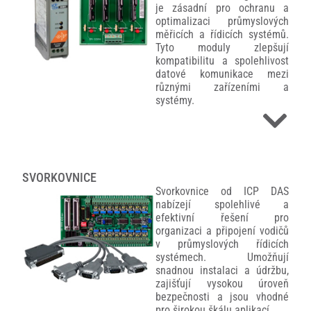
je zásadní pro ochranu a
optimalizaci průmyslových
měřicích a řídicích systémů.
Tyto moduly zlepšují
kompatibilitu a spolehlivost
datové komunikace mezi
různými zařízeními a
systémy.
SVORKOVNICE
Svorkovnice od ICP DAS
nabízejí spolehlivé a
efektivní řešení pro
organizaci a připojení vodičů
v průmyslových řídicích
systémech. Umožňují
snadnou instalaci a údržbu,
zajišťují vysokou úroveň
bezpečnosti a jsou vhodné
pro širokou škálu aplikací.