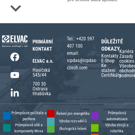
Tel.:
+420 597
DŮLEŽITÉ
PRIMÁRNÍ
407 100
ODKAZY
KONTAKT
Kariéra
email:
Kontakty
Zásady
icpdas@icpdas-
E-Shop
ELVAC a.s.
cookies
Ke
Všeobe
czech.com
Hasičská
stažení
obchodn
545/44
Certifikáty
podmín
700 30
Ostrava
Hrabůvka
Průmyslové počítače a
Průmyslová
Řešení pro energetiku
periferie
automatizace
Výroba rozvaděčů
Průmyslové sítě a
Výroba strojů a
Ekologická řešení
komponenty Moxa
robotika