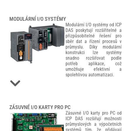
MODULÁRNÍ I/O SYSTÉMY
Modulární I/O systémy od ICP
DAS poskytují rozšířitelné a
přizpůsobitelné řešení pro
sběr dat a řízení procesů v
průmyslu. Díky modulární
konstrukci lze systémy
snadno rozšiřovat podle
potřeb aplikace, což
umožňuje efektivní a
spolehlivou automatizaci.
ZÁSUVNÉ I/O KARTY PRO PC
Zásuvné I/O karty pro PC od
ICP DAS rozšiřují možnosti
průmyslových a výpočetních
systémů tím, že přidávají