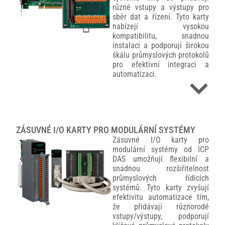
různé vstupy a výstupy pro
sběr dat a řízení. Tyto karty
nabízejí vysokou
kompatibilitu, snadnou
instalaci a podporují širokou
škálu průmyslových protokolů
pro efektivní integraci a
automatizaci.
ZÁSUVNÉ I/O KARTY PRO MODULÁRNÍ SYSTÉMY
Zásuvné I/O karty pro
modulární systémy od ICP
DAS umožňují flexibilní a
snadnou rozšiřitelnost
průmyslových řídicích
systémů. Tyto karty zvyšují
efektivitu automatizace tím,
že přidávají různorodé
vstupy/výstupy, podporují