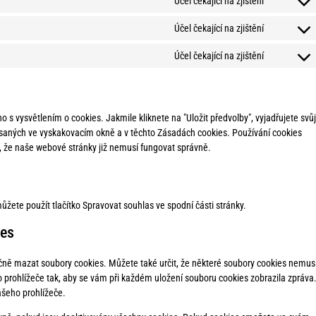
Účel čekající na zjištění
Účel čekající na zjištění
Účel čekající na zjištění
s vysvětlením o cookies. Jakmile kliknete na "Uložit předvolby", vyjadřujete svůj
psaných ve vyskakovacím okně a v těchto Zásadách cookies. Používání cookies
 že naše webové stránky již nemusí fungovat správně.
žete použít tlačítko Spravovat souhlas ve spodní části stránky.
ies
ně mazat soubory cookies. Můžete také určit, že některé soubory cookies nemus
o prohlížeče tak, aby se vám při každém uložení souboru cookies zobrazila zpráva
šeho prohlížeče.