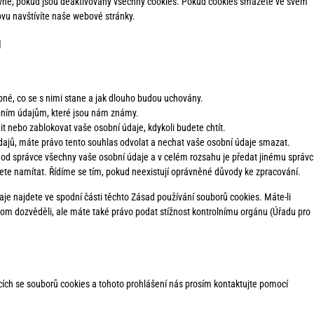
ně, pokud jsou deaktivovány všechny cookies. Pokud cookies smažete ve svém
vu navštívíte naše webové stránky.
ů
bné, co se s nimi stane a jak dlouho budou uchovány.
obním údajům, které jsou nám známy.
it nebo zablokovat vaše osobní údaje, kdykoli budete chtít.
ajů, máte právo tento souhlas odvolat a nechat vaše osobní údaje smazat.
 od správce všechny vaše osobní údaje a v celém rozsahu je předat jinému správc
ete namítat. Řídíme se tím, pokud neexistují oprávněné důvody ke zpracování.
aje najdete ve spodní části těchto Zásad používání souborů cookies. Máte-li
 tom dozvěděli, ale máte také právo podat stížnost kontrolnímu orgánu (Úřadu pro
ích se souborů cookies a tohoto prohlášení nás prosím kontaktujte pomocí