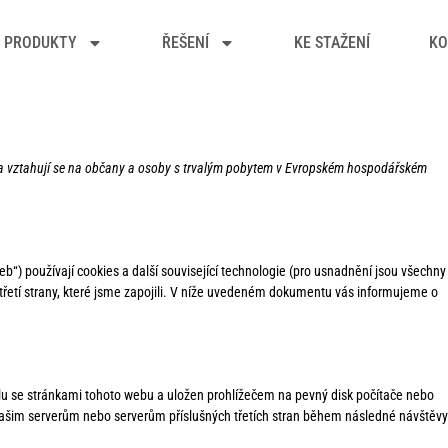
PRODUKTY
ŘEŠENÍ
KE STAŽENÍ
KO
 a vztahují se na občany a osoby s trvalým pobytem v Evropském hospodářském
eb“) používají cookies a další související technologie (pro usnadnění jsou všechny
 třetí strany, které jsme zapojili. V níže uvedeném dokumentu vás informujeme o
olu se stránkami tohoto webu a uložen prohlížečem na pevný disk počítače nebo
našim serverům nebo serverům příslušných třetích stran během následné návštěvy