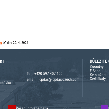
rg
dne 20. 4. 2024
DŮLEŽITÉ
AKT
Kontakty
E-Shop
Tel.:
+420 597 407 100
Ke stažení
Certifikáty
email:
icpdas@icpdas-czech.com
rabůvka
Řešení pro energetiku