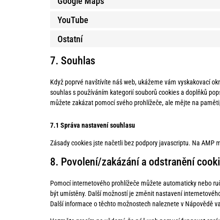
Google Maps
YouTube
Ostatní
7. Souhlas
Když poprvé navštívíte náš web, ukážeme vám vyskakovací okno 
souhlas s používáním kategorií souborů cookies a doplňků po
můžete zakázat pomocí svého prohlížeče, ale mějte na paměti,
7.1 Správa nastavení souhlasu
Zásady cookies jste načetli bez podpory javascriptu. Na AMP mů
8. Povolení/zakázání a odstranění cook
Pomocí internetového prohlížeče můžete automaticky nebo ruč
být umístěny. Další možností je změnit nastavení internetovéh
Další informace o těchto možnostech naleznete v Nápovědě va