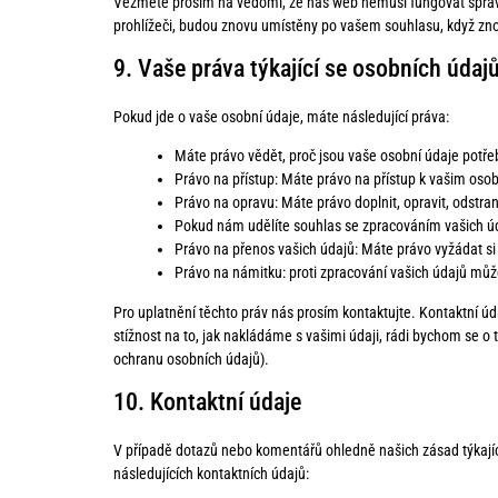
Vezměte prosím na vědomí, že náš web nemusí fungovat správ
prohlížeči, budou znovu umístěny po vašem souhlasu, když zno
9. Vaše práva týkající se osobních údaj
Pokud jde o vaše osobní údaje, máte následující práva:
Máte právo vědět, proč jsou vaše osobní údaje potře
Právo na přístup: Máte právo na přístup k vašim os
Právo na opravu: Máte právo doplnit, opravit, odstran
Pokud nám udělíte souhlas se zpracováním vašich úd
Právo na přenos vašich údajů: Máte právo vyžádat si
Právo na námitku: proti zpracování vašich údajů můž
Pro uplatnění těchto práv nás prosím kontaktujte. Kontaktní úd
stížnost na to, jak nakládáme s vašimi údaji, rádi bychom se o
ochranu osobních údajů).
10. Kontaktní údaje
V případě dotazů nebo komentářů ohledně našich zásad týkajíc
následujících kontaktních údajů: