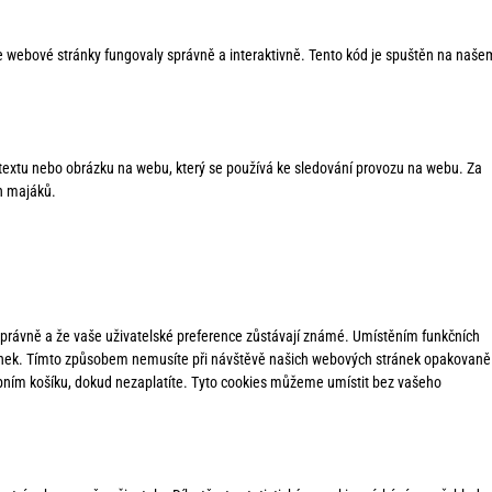
še webové stránky fungovaly správně a interaktivně. Tento kód je spuštěn na naše
 textu nebo obrázku na webu, který se používá ke sledování provozu na webu. Za
h majáků.
í správně a že vaše uživatelské preference zůstávají známé. Umístěním funkčních
nek. Tímto způsobem nemusíte při návštěvě našich webových stránek opakovaně
pním košíku, dokud nezaplatíte. Tyto cookies můžeme umístit bez vašeho